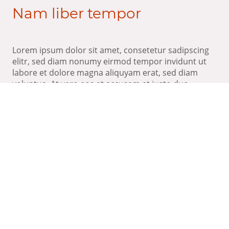
Nam liber tempor
Lorem ipsum dolor sit amet, consetetur sadipscing
elitr, sed diam nonumy eirmod tempor invidunt ut
labore et dolore magna aliquyam erat, sed diam
voluptua. At vero eos et accusam et justo duo
dolores et ea rebum.
Nam liber tempor
Lorem ipsum dolor sit amet, consetetur sadipscing
elitr, sed diam nonumy eirmod tempor invidunt ut
labore et dolore magna aliquyam erat, sed diam
voluptua. At vero eos et accusam et justo duo